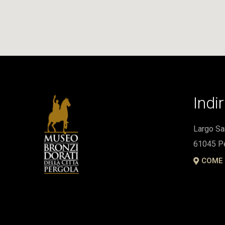
Indi
Largo S
61045 Pe
COME 