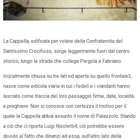
+39
0721
734090
La Cappella, edificata per volere della Confraternita del
museo.bronzidorati@libero.it
Santissimo Crocifisso, sorge leggermente fuori dal centro
storico, lungo la strada che collega Pergola a Fabriano.
Inizialmente chiusa su tre lati ed aperta su quello frontale3,
Privacy
nasce come edicola viaria in cui i fedeli e i viandanti hanno
Policy
lasciato come traccia del loro passaggio firme, date, località
/
e preghiere. Non si conosce con certezza il motivo per il
quale la Cappella abbia assunto il nome di Palazzolo. Stando
a ciò che ci riporta Luigi Nicoletti4, ciò potrebbe essere
dovuto al fatto che dinanzi ad essa, sull’altro lato della