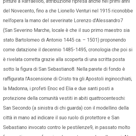
pitture a Raffaello6, attribuzione ripresa anche nei primi anni
del Novecento, fino a che Lionello Venturi nel 1915 riconobbe
nell’opera la mano del severinate Lorenzo d’Alessandro7
(San Severino Marche, locale è che il suo primo maestro sia
stato Bartolomeo di Antonio 1445 ca. – 1501) proponendo
come datazione il decennio 1485-1495, cronologia che poi si
è rivelata corretta grazie alla scoperta di una scritta posta
sotto la figura di San Sebastiano8. Nella parete di fondo è
raffigurata l’Ascensione di Cristo tra gli Apostoli inginocchiati,
la Madonna, i profeti Enoc ed Elia e due santi posti a
protezione della comunità vestiti in abiti quattrocenteschi:
San Secondo (a sinistra di chi guarda) con il modellino della
città in mano ad indicare il suo ruolo di protettore e San
Sebastiano invocato contro le pestilenze9, in passato molto