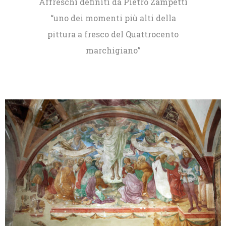
Eventi
Affreschi definiti da Pietro Zampetti
“uno dei momenti più alti della
Cosa
pittura a fresco del Quattrocento
vedere
marchigiano”
a
Pergola
Info
e
Biglietteria